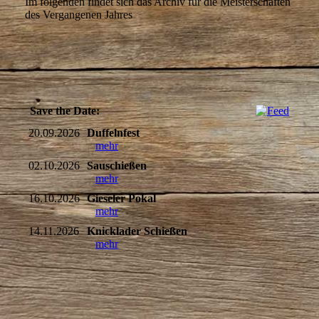
Im folgenden findet sich das Archiv für die Meisterschaften
des Vergangenen Jahres
Save the Date:
20.09.2026
Duffelnfest
mehr
02.10.2026
Sauschießen
mehr
16.10.2026
Gieseler Pokal
mehr
14.11.2026
Knicklader Schießen
mehr