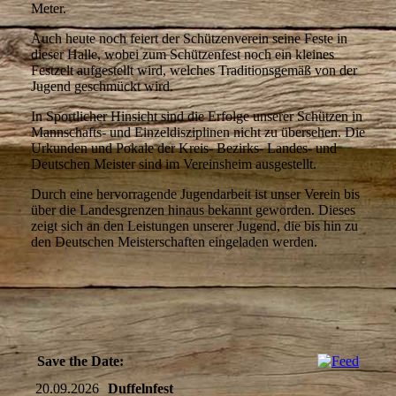
Meter.
Auch heute noch feiert der Schützenverein seine Feste in
dieser Halle, wobei zum Schützenfest noch ein kleines
Festzelt aufgestellt wird, welches Traditionsgemäß von der
Jugend geschmückt wird.
In Sportlicher Hinsicht sind die Erfolge unserer Schützen in
Mannschafts- und Einzeldisziplinen nicht zu übersehen. Die
Urkunden und Pokale der Kreis- Bezirks- Landes- und
Deutschen Meister sind im Vereinsheim ausgestellt.
Durch eine hervorragende Jugendarbeit ist unser Verein bis
über die Landesgrenzen hinaus bekannt geworden. Dieses
zeigt sich an den Leistungen unserer Jugend, die bis hin zu
den Deutschen Meisterschaften eingeladen werden.
Save the Date:
20.09.2026
Duffelnfest