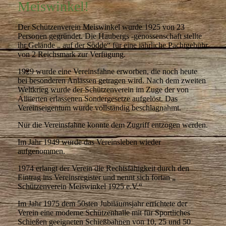
Meiswinkel!
Der Schützenverein Meiswinkel wurde 1925 von 23
Personen gegründet. Die Haubergs -genossenschaft stellte
ihr Gelände „ auf der Södde“ für eine jährliche Pachtgebühr
von 2 Reichsmark zur Verfügung.
1929 wurde eine Vereinsfahne erworben, die noch heute
bei besonderen Anlässen getragen wird. Nach dem zweiten
Weltkrieg wurde der Schützenverein im Zuge der von
Alliierten erlassenen Sondergesetze aufgelöst. Das
Vereinseigentum wurde vollständig beschlagnahmt.
Nur die Vereinsfahne konnte dem Zugriff entzogen werden.
Im Jahr 1949 wurde das Vereinsleben wieder
aufgenommen.
1974 erlangt der Verein die Rechtsfähigkeit durch den
Eintrag ins Vereinsregister und nennt sich fortan „
Schützenverein Meiswinkel 1925 e.V.“
Im Jahr 1975 dem 50sten Jubiläumsjahr errichtete der
Verein eine moderne Schützenhalle mit für Sportliches
Schießen geeigneten Schießbahnen von 10, 25 und 50