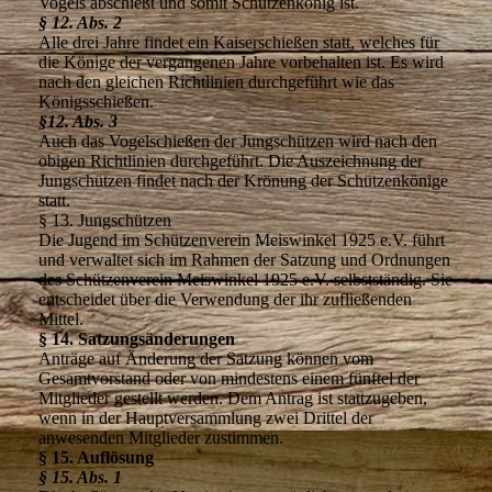
Vogels abschießt und somit Schützenkönig ist.
§ 12. Abs. 2
Alle drei Jahre findet ein Kaiserschießen statt, welches für
die Könige der vergangenen Jahre vorbehalten ist. Es wird
nach den gleichen Richtlinien durchgeführt wie das
Königsschießen.
§12. Abs. 3
Auch das Vogelschießen der Jungschützen wird nach den
obigen Richtlinien durchgeführt. Die Auszeichnung der
Jungschützen findet nach der Krönung der Schützenkönige
statt.
§ 13. Jungschützen
Die Jugend im Schützenverein Meiswinkel 1925 e.V. führt
und verwaltet sich im Rahmen der Satzung und Ordnungen
des Schützenverein Meiswinkel 1925 e.V. selbstständig. Sie
entscheidet über die Verwendung der ihr zufließenden
Mittel.
§ 14. Satzungsänderungen
Anträge auf Änderung der Satzung können vom
Gesamtvorstand oder von mindestens einem fünftel der
Mitglieder gestellt werden. Dem Antrag ist stattzugeben,
wenn in der Hauptversammlung zwei Drittel der
anwesenden Mitglieder zustimmen.
§ 15. Auflösung
§ 15. Abs. 1