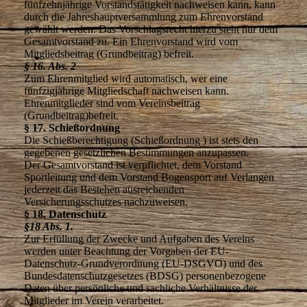
fünfzehnjährige Vorstandstätigkeit nachweisen kann, kann
durch die Jahreshauptversammlung zum Ehrenvorstand
gewählt werden. Das Vorschlagsrecht hierzu steht nur dem
Gesamtvorstand zu. Ein Ehrenvorstand wird vom
Mitgliedsbeitrag (Grundbeitrag) befreit.
§ 16. Abs. 2
Zum Ehrenmitglied wird automatisch, wer eine
fünfzigjährige Mitgliedschaft nachweisen kann.
Ehrenmitglieder sind vom Vereinsbeitrag
(Grundbeitrag)befreit.
§ 17. Schießordnung
Die Schießberechtigung (Schießordnung ) ist stets den
gegebenen gesetzlichen Bestimmungen anzupassen.
Der Gesamtvorstand ist verpflichtet, dem Vorstand
Sportleitung und dem Vorstand Bogensport auf Verlangen
jederzeit das Bestehen ausreichenden
Versicherungsschutzes nachzuweisen.
§ 18. Datenschutz
§18 Abs. 1.
Zur Erfüllung der Zwecke und Aufgaben des Vereins
werden unter Beachtung der Vorgaben der EU-
Datenschutz-Grundverordnung (EU-DSGVO) und des
Bundesdatenschutzgesetzes (BDSG) personenbezogene
Daten über persönliche und sachliche Verhältnisse der
Mitglieder im Verein verarbeitet.