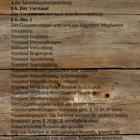
4.die Jahreshauptversammlung
§ 6. Der Vorstand
Der Vorstand arbeitet nach dem Ressortprinzip.
§ 6. Abs. 1
Der Gesamtvorstand setzt sich aus folgenden Mitgliedern
zusammen:
Vorstand Finanzen
Vorstand Veranstaltungen
Vorstand Verwaltung
Vorstand Bogensport
Vorstand Sportleitung
Vorstand Jugendleitung
Vorstand Öffentlichkeitsarbeit und Tradition
Vorstand Instandhaltung Schießanlagen
Vorstand Instandhaltung Gebäude
Vorstand Wettkampfkoordination Schießsport
Vorstand Wettkampfkoordination Bogensport
Vorstand Wettkampfausrichtung
Der Gesamtvorstand wählt aus Reihen des
vertretungsberechtigten Vorstands gem. § 26 BGB einen
Vorstandssprecher. Als Vertreter werden die anderen beiden
Vorstände gem. § 26 BGB ebenfalls in einer
dokumentierten Reihenfolge gewählt.
Bei den Arbeiten in den einzelnen Ressorts, können die
Vorstandsmitglieder von weiteren Mitgliedern unterstützt