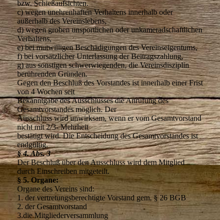
bzw. Schießaufsichten.
c) wegen unehrenhaften Verhaltens innerhalb oder
außerhalb des Vereinslebens,
d) wegen groben unsportlichen oder unkameradschaftlichen
Verhaltens,
e) bei mutwilligen Beschädigungen des Vereinseigentums,
f) bei vorsätzlicher Unterlassung der Beitragszahlung,
g) aus sonstigen schwerwiegenden, die Vereinsdisziplin
berührenden Gründen.
Gegen den Beschluß des Vorstandes ist innerhalb einer Frist
von 4 Wochen seit
Bekanntgabe des Ausschlusses die Anrufung des
Gesamtvorstandes möglich. Der
Ausschluss wird unwirksam, wenn er vom Gesamtvorstand
nicht mit 2/3- Mehrheit
bestätigt wird. Die Entscheidung des Gesamtvorstandes ist
endgültig.
§ 4. Abs. 3
Der Beschluß über den Ausschluss wird dem Mitglied
durch Einschreiben mitgeteilt.
§ 5. Organe:
Organe des Vereins sind:
1. der vertretungsberechtigte Vorstand gem. § 26 BGB
2. der Gesamtvorstand
3.die Mitgliederversammlung