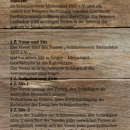
Hinweis:
Im Schützenverein Meiswinkel 1925 e.V. sind alle
natürlichen Personen unabhängig von dem Geschlecht
(weiblich/männlich/divers) gleichberechtigt. Zur besseren
Lesbarkeit wird an einigen Stellen in der Satzung das
generische Maskulinum verwendet.
§ 1. Name und Sitz
Der Verein führt den Namen „ Schützenverein Meiswinkel
1925 e.V. „
und hat seinen Sitz in Siegen – Meiswinkel.
Geschäftsjahr ist das Kalenderjahr.
Der Verein ist beim Amtsgericht Siegen in das
Vereinsregister eingetragen.
§ 2. Aufgaben und Ziele
§ 2. Abs.1
Der Verein verfolgt den Zweck, den Schießsport als
wertvollen Bestandteil unseres
Volkslebens zu fördern, unter Berücksichtigung der
Richtlinien des Deutschen Schützenbundes.
§ 2. Abs. 2
Getreu der Tradition der Schützenvereine, den Schießsport
ohne Unterschied des Standes jeder natürlichen Person zu
ermöglichen, enthält sich der Verein jeder parteipolitischen