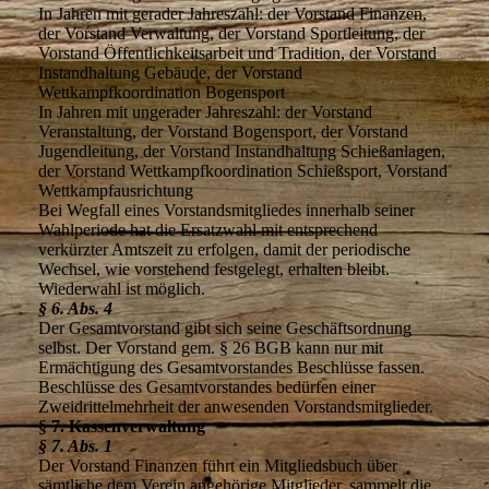
In Jahren mit gerader Jahreszahl: der Vorstand Finanzen,
der Vorstand Verwaltung, der Vorstand Sportleitung, der
Vorstand Öffentlichkeitsarbeit und Tradition, der Vorstand
Instandhaltung Gebäude, der Vorstand
Wettkampfkoordination Bogensport
In Jahren mit ungerader Jahreszahl: der Vorstand
Veranstaltung, der Vorstand Bogensport, der Vorstand
Jugendleitung, der Vorstand Instandhaltung Schießanlagen,
der Vorstand Wettkampfkoordination Schießsport, Vorstand
Wettkampfausrichtung
Bei Wegfall eines Vorstandsmitgliedes innerhalb seiner
Wahlperiode hat die Ersatzwahl mit entsprechend
verkürzter Amtszeit zu erfolgen, damit der periodische
Wechsel, wie vorstehend festgelegt, erhalten bleibt.
Wiederwahl ist möglich.
§ 6. Abs. 4
Der Gesamtvorstand gibt sich seine Geschäftsordnung
selbst. Der Vorstand gem. § 26 BGB kann nur mit
Ermächtigung des Gesamtvorstandes Beschlüsse fassen.
Beschlüsse des Gesamtvorstandes bedürfen einer
Zweidrittelmehrheit der anwesenden Vorstandsmitglieder.
§ 7. Kassenverwaltung
§ 7. Abs. 1
Der Vorstand Finanzen führt ein Mitgliedsbuch über
sämtliche dem Verein angehörige Mitglieder, sammelt die