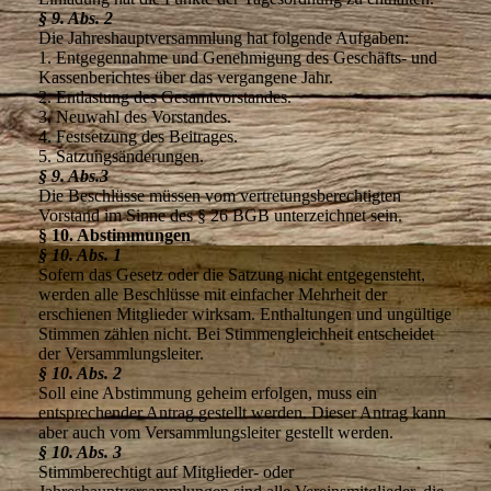
§ 9. Abs. 2
Die Jahreshauptversammlung hat folgende Aufgaben:
1. Entgegennahme und Genehmigung des Geschäfts- und
Kassenberichtes über das vergangene Jahr.
2. Entlastung des Gesamtvorstandes.
3. Neuwahl des Vorstandes.
4. Festsetzung des Beitrages.
5. Satzungsänderungen.
§ 9. Abs.3
Die Beschlüsse müssen vom vertretungsberechtigten
Vorstand im Sinne des § 26 BGB unterzeichnet sein.
§ 10. Abstimmungen
§ 10. Abs. 1
Sofern das Gesetz oder die Satzung nicht entgegensteht,
werden alle Beschlüsse mit einfacher Mehrheit der
erschienen Mitglieder wirksam. Enthaltungen und ungültige
Stimmen zählen nicht. Bei Stimmengleichheit entscheidet
der Versammlungsleiter.
§ 10. Abs. 2
Soll eine Abstimmung geheim erfolgen, muss ein
entsprechender Antrag gestellt werden. Dieser Antrag kann
aber auch vom Versammlungsleiter gestellt werden.
§ 10. Abs. 3
Stimmberechtigt auf Mitglieder- oder