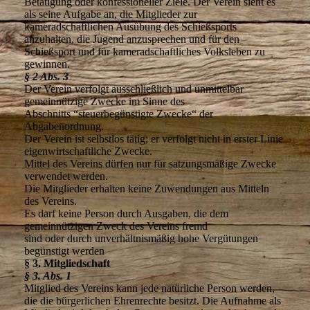
Betätigung oder konfessioneller Ziele. Der Verein sieht es
als seine Aufgabe an, die Mitglieder zur
kameradschaftlichen Ausübung des Schießsports
anzuhalten, die Jugend anzusprechen und für den
Schießsport und für kameradschaftliches Volksleben zu
gewinnen.
§ 2 Abs. 3
Der Verein verfolgt ausschließlich und unmittelbar
gemeinnützige Zwecke im Sinne des
Abschnitts “steuerbegünstigte Zwecke“ der
Abgabenordnung.
Der Verein ist selbstlos tätig; er verfolgt nicht in erster Linie
eigenwirtschaftliche Zwecke.
Mittel des Vereins dürfen nur für satzungsmäßige Zwecke
verwendet werden.
Die Mitglieder erhalten keine Zuwendungen aus Mitteln
des Vereins.
Es darf keine Person durch Ausgaben, die dem
gemeinnützigen Zweck des Vereins fremd
sind oder durch unverhältnismäßig hohe Vergütungen
begünstigt werden
§ 3. Mitgliedschaft
§ 3. Abs. 1
Mitglied des Vereins kann jede natürliche Person werden,
die die bürgerlichen Ehrenrechte besitzt. Die Aufnahme als