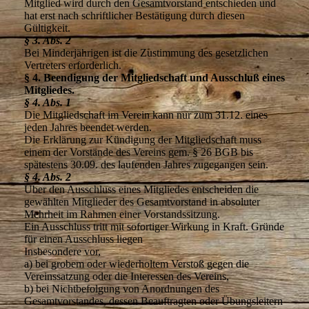
Mitglied wird durch den Gesamtvorstand entschieden und
hat erst nach schriftlicher Bestätigung durch diesen
Gültigkeit.
§ 3. Abs. 2
Bei Minderjährigen ist die Zustimmung des gesetzlichen
Vertreters erforderlich.
§ 4. Beendigung der Mitgliedschaft und Ausschluß eines
Mitgliedes.
§ 4. Abs. 1
Die Mitgliedschaft im Verein kann nur zum 31.12. eines
jeden Jahres beendet werden.
Die Erklärung zur Kündigung der Mitgliedschaft muss
einem der Vorstände des Vereins gem. § 26 BGB bis
spätestens 30.09. des laufenden Jahres zugegangen sein.
§ 4. Abs. 2
Über den Ausschluss eines Mitgliedes entscheiden die
gewählten Mitglieder des Gesamtvorstand in absoluter
Mehrheit im Rahmen einer Vorstandssitzung.
Ein Ausschluss tritt mit sofortiger Wirkung in Kraft. Gründe
für einen Ausschluss liegen
Insbesondere vor,
a) bei grobem oder wiederholtem Verstoß gegen die
Vereinssatzung oder die Interessen des Vereins,
b) bei Nichtbefolgung von Anordnungen des
Gesamtvorstandes, dessen Beauftragten oder Übungsleitern