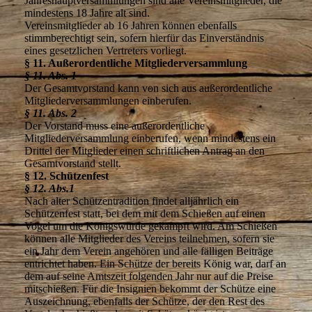
Jahreshauptversammlungen sind alle Vereinsmitglieder, die
mindestens 18 Jahre alt sind.
Vereinsmitglieder ab 16 Jahren können ebenfalls
stimmberechtigt sein, sofern hierfür das Einverständnis
eines gesetzlichen Vertreters vorliegt.
§ 11. Außerordentliche Mitgliederversammlung
§ 11. Abs. 1
Der Gesamtvorstand kann von sich aus außerordentliche
Mitgliederversammlungen einberufen.
§ 11. Abs. 2
Der Vorstand muss eine außerordentliche
Mitgliederversammlung einberufen, wenn mindestens ein
Drittel der Mitglieder einen schriftlichen Antrag an den
Gesamtvorstand stellt.
§ 12. Schützenfest
§ 12. Abs.1
Nach alter Schützentradition findet alljährlich ein
Schützenfest statt, bei dem mit dem Schießen auf einen
Vogel um die Königswürde gekämpft wird. Am Schießen
können alle Mitglieder des Vereins teilnehmen, sofern sie
ein Jahr dem Verein angehören und alle fälligen Beiträge
entrichtet haben. Ein Schütze der bereits König war, darf an
dem auf seine Amtszeit folgenden Jahr nur auf die Preise
mitschießen. Für die Insignien bekommt der Schütze eine
Auszeichnung, ebenfalls der Schütze, der den Rest des