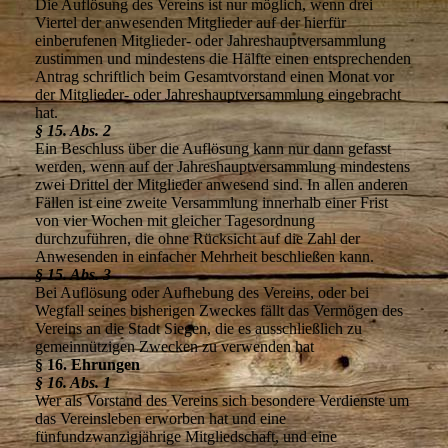
Die Auflösung des Vereins ist nur möglich, wenn drei
Viertel der anwesenden Mitglieder auf der hierfür
einberufenen Mitglieder- oder Jahreshauptversammlung
zustimmen und mindestens die Hälfte einen entsprechenden
Antrag schriftlich beim Gesamtvorstand einen Monat vor
der Mitglieder- oder Jahreshauptversammlung eingebracht
hat.
§ 15. Abs. 2
Ein Beschluss über die Auflösung kann nur dann gefasst
werden, wenn auf der Jahreshauptversammlung mindestens
zwei Drittel der Mitglieder anwesend sind. In allen anderen
Fällen ist eine zweite Versammlung innerhalb einer Frist
von vier Wochen mit gleicher Tagesordnung
durchzuführen, die ohne Rücksicht auf die Zahl der
Anwesenden in einfacher Mehrheit beschließen kann.
§ 15. Abs. 3
Bei Auflösung oder Aufhebung des Vereins, oder bei
Wegfall seines bisherigen Zweckes fällt das Vermögen des
Vereins an die Stadt Siegen, die es ausschließlich zu
gemeinnützigen Zwecken zu verwenden hat
§ 16. Ehrungen
§ 16. Abs. 1
Wer als Vorstand des Vereins sich besondere Verdienste um
das Vereinsleben erworben hat und eine
fünfundzwanzigjährige Mitgliedschaft, und eine