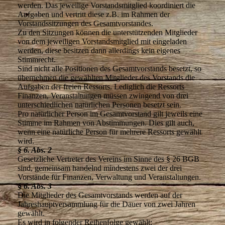
werden. Das jeweilige Vorstandsmitglied koordiniert die
Aufgaben und vertritt diese z.B. im Rahmen der
Vorstandssitzungen des Gesamtvorstandes.
Zu den Sitzungen können die unterstützenden Mitglieder
von dem jeweiligen Vorstandsmitglied mit eingeladen
werden, diese besitzen dann allerdings kein eigenes
Stimmrecht.
Sind nicht alle Positionen des Gesamtvorstands besetzt, so
übernehmen die gewählten Mitglieder des Vorstands die
Aufgaben der freien Ressorts. Lediglich die Ressorts
Finanzen, Veranstaltungen müssen zwingend von drei
unterschiedlichen natürlichen Personen besetzt sein.
Pro natürlicher Person im Gesamtvorstand gilt jeweils eine
Stimme im Rahmen von Abstimmungen. Dies gilt auch,
wenn eine natürliche Person für mehrere Ressorts gewählt
wird.
§ 6. Abs. 2
Gesetzliche Vertreter des Vereins im Sinne des § 26 BGB
sind, gemeinsam handelnd mindestens zwei der drei
Vorstände für Finanzen, Verwaltung und Veranstaltungen.
§ 6. Abs. 3
Die Mitglieder des Gesamtvorstands werden auf der
Jahreshauptversammlung für die Dauer von zwei Jahren
gewählt.
Es wird in folgender Reihenfolge gewählt: