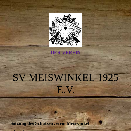
DER VEREIN
SV MEISWINKEL 1925
E.V.
Satzung des Schützenverein Meiswinkel