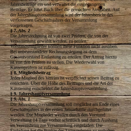
Jahresbeiträge ein und verwaltet die eingegangenen
Beiträge. Er führt Buch über die gemachten Ausgaben. Auf
der Jahreshauptversammlung wird der Jahresbericht des
verflossenen Geschäftsjahres der Versammlung
vorgetragen.
§ 7. Abs. 2
Die Jahresrechnung ist von zwei Prüfern, die von der
Versammlung gewählt werden, zu prüfen.
Vorstandsmitglieder können diese Funktion nicht ausüben.
Bei unbeanstandeter Rechnungslegung ist dem
Gesamtvorstand Entlastung zu erteilen. Der Antrag hierzu
ist von den Prüfern zu stellen. Die Wiederwahl von
Kassenprüfern ist zulässig.
§ 8. Mitgliedsbeitrag
Jedes Mitglied des Vereins ist verpflichtet seinen Beitrag zu
entrichten. Über die Höhe des Beitrages und die Art der
Kassierung entscheidet die Jahreshauptversammlung.
§ 9. Jahreshauptversammlung
§ 9. Abs. 1
Die Jahreshauptversammlung soll möglichst am Ende eines
Geschäftsjahres in der ersten Januarhälfte durchgeführt
werden. Die Mitglieder werden durch den Vorstand
Verwaltung 14 Tage vorher schriftlich und durch Aushang
im Vereinsheim zur Versammlung eingeladen. Die
Einladung hat die Punkte der Tagesordnung zu enthalten.