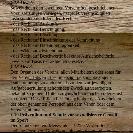
§ 18 Abs. 2.
Soweit die in den jeweiligen Vorschriften beschriebenen
Voraussetzungen vorliegen, hat jedes Vereinsmitglied
insbesondere die folgenden Rechte:
- das Recht auf Auskunft,
- das Recht auf Berichtigung,
- das Recht auf Löschung,
- das Recht auf Einschränkung der Verarbeitung,
- das Recht auf Datenübertragbarkeit,
- das Widerspruchsrecht und
- das Recht auf Beschwerde bei einer Aufsichtsbehörde
jeweils auf Basis der aktuellen Gesetze.
§ 18 Abs. 3.
Den Organen des Vereins, allen Mitarbeitern oder sonst für
den Verein Tätigen ist es untersagt, personenbezogene
Daten unbefugt zu anderen, als zu dem zur jeweiligen
Aufgabenerfüllung gehörenden Zweck zu verarbeiten,
bekannt zu geben, Dritten zugänglich zu machen oder sonst
zu nutzen. Diese Pflicht besteht auch über das Ausscheiden
der oben genannten Personen aus dem Verein oder dem
Vereinsamt hinaus.
§ 19 Prävention und Schutz vor sexualisierter Gewalt
im Sport
Der Schützenverein Meiswinkel 1925 e.V. verurteilt
jegliche Form von Gewalt, unabhängig davon, ob sie