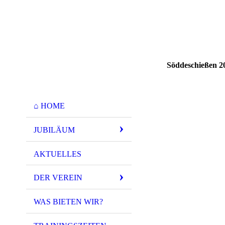
Söddeschießen 2
Einzelergebnis1
⌂ HOME
Einzelergebnis2
Einzelergebnis3
JUBILÄUM
Einzelergebnis4
AKTUELLES
Einzelergebnis5
DER VEREIN
Einzelergebnis6
Einzelergebnis7
WAS BIETEN WIR?
Mannschaftsergeb