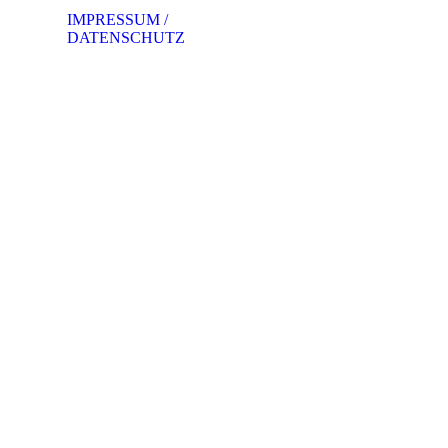
WhatsApp Image 2
IMPRESSUM /
DATENSCHUTZ
WhatsApp Image 2
WhatsApp Image 2
WhatsApp Image 2