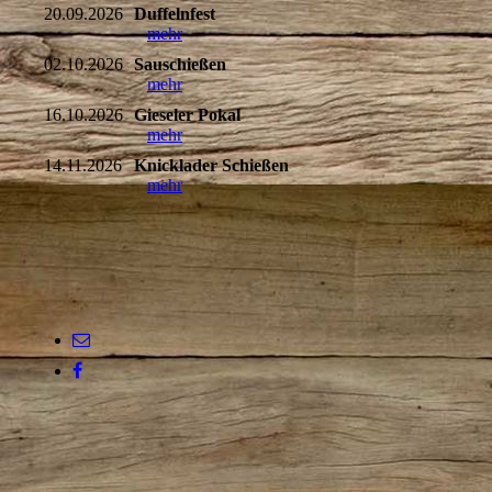
20.09.2026
Duffelnfest
mehr
02.10.2026
Sauschießen
mehr
16.10.2026
Gieseler Pokal
mehr
14.11.2026
Knicklader Schießen
mehr