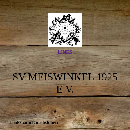
LINKS
SV MEISWINKEL 1925
E.V.
Links zum Durchstöbern