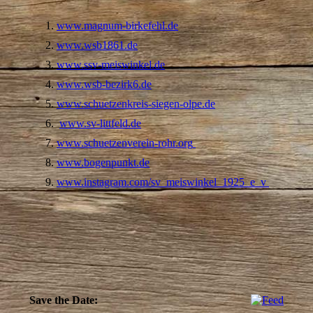
www.magnum-birkefehl.de
www.wsb1861.de
www.ssv-meiswinkel.de
www.wsb-bezirk6.de
www.schuetzenkreis-siegen-olpe.de
www.sv-littfeld.de
www.schuetzenverein-rohr.org
www.bogenpunkt.de
www.instagram.com/sv_meiswinkel_1925_e_v
Save the Date: